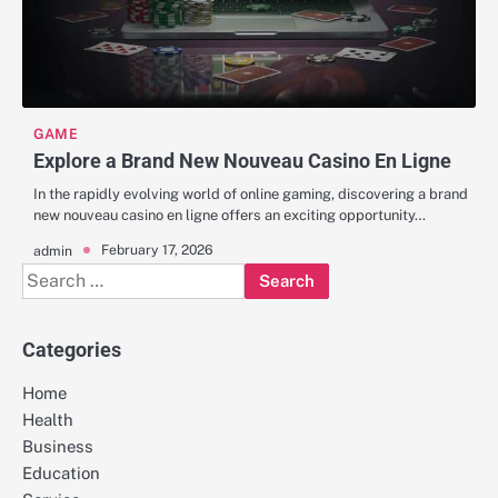
GAME
Explore a Brand New Nouveau Casino En Ligne
In the rapidly evolving world of online gaming, discovering a brand
new nouveau casino en ligne offers an exciting opportunity…
February 17, 2026
admin
Search
for:
Categories
Home
Health
Business
Education