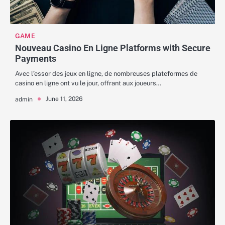
GAME
Nouveau Casino En Ligne Platforms with Secure
Payments
Avec l’essor des jeux en ligne, de nombreuses plateformes de
casino en ligne ont vu le jour, offrant aux joueurs…
June 11, 2026
admin