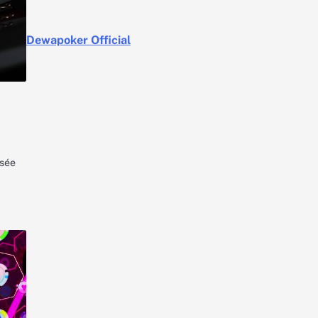
Dewapoker Official
n
isée