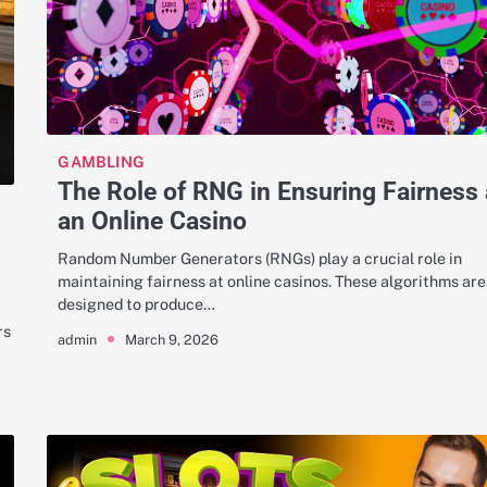
GAMBLING
The Role of RNG in Ensuring Fairness 
an Online Casino
Random Number Generators (RNGs) play a crucial role in
maintaining fairness at online casinos. These algorithms are
designed to produce…
rs
March 9, 2026
admin