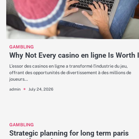
GAMBLING
Why Not Every casino en ligne Is Worth I
L’essor des casinos en ligne a transformé l’industrie du jeu,
offrant des opportunités de divertissement à des millions de
joueurs…
July 24, 2026
admin
GAMBLING
Strategic planning for long term paris