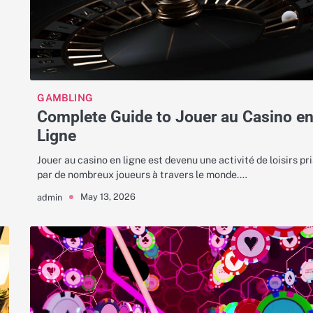
GAMBLING
Complete Guide to Jouer au Casino e
Ligne
Jouer au casino en ligne est devenu une activité de loisirs pr
par de nombreux joueurs à travers le monde.…
May 13, 2026
admin