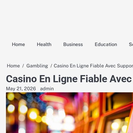
Skip
to
content
Home
Health
Business
Education
S
Home
Gambling
Casino En Ligne Fiable Avec Suppo
Casino En Ligne Fiable Ave
May 21, 2026
admin