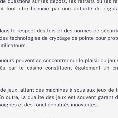
de questions sur les dépôts, les retraits ou les r
t tout être licencié par une autorité de régula
dans le respect des lois et des normes de sécurit
es technologies de cryptage de pointe pour prot
tilisateurs.
oueurs peuvent se concentrer sur le plaisir du jeu
sés par le casino constituent également un cri
de jeux, allant des machines à sous aux jeux de t
En outre, la qualité des jeux est souvent garant 
oignés et des fonctionnalités innovantes.