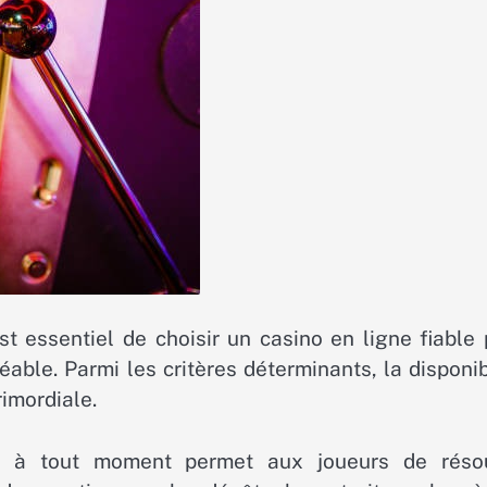
st essentiel de choisir un casino en ligne fiable
able. Parmi les critères déterminants, la disponib
rimordiale.
ble à tout moment permet aux joueurs de réso