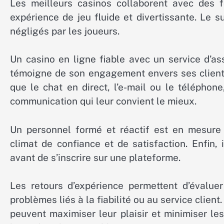
Les meilleurs casinos collaborent avec des f
expérience de jeu fluide et divertissante. Le s
négligés par les joueurs.
Un casino en ligne fiable avec un service d’as
témoigne de son engagement envers ses clients.
que le chat en direct, l’e-mail ou le téléphon
communication qui leur convient le mieux.
Un personnel formé et réactif est en mesure
climat de confiance et de satisfaction. Enfin, 
avant de s’inscrire sur une plateforme.
Les retours d’expérience permettent d’évaluer 
problèmes liés à la fiabilité ou au service clien
peuvent maximiser leur plaisir et minimiser le