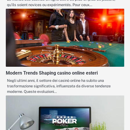
qu’ils soient novices ou expérimentés. Pour ceux…
Modern Trends Shaping casino online esteri
Negli ultimi anni, il settore dei casinò online ha subito una
trasformazione significativa, influenzata da diverse tendenze
moderne. Queste evoluzioni…