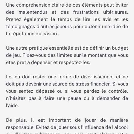
Une compréhension claire de ces éléments peut éviter
des malentendus et des frustrations ultérieures.
Prenez également le temps de lire les avis et les
témoignages d’autres joueurs pour obtenir une idée de
la réputation du casino.
Une autre pratique essentielle est de définir un budget
de jeu. Fixez-vous des limites sur le montant que vous
êtes prêt à dépenser et respectez-les.
Le jeu doit rester une forme de divertissement et ne
doit pas devenir une source de stress financier. Si vous
vous sentez dépassé ou si vous perdez le contrôle,
n’hésitez pas à faire une pause ou à demander de
l’aide.
De plus, il est important de jouer de manière
responsable. Évitez de jouer sous l’influence de l’alcool