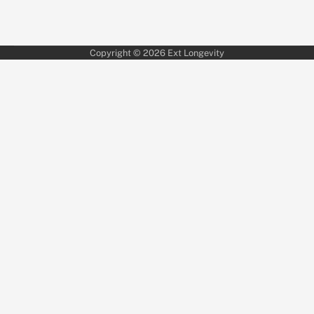
Copyright © 2026
Ext Longevity