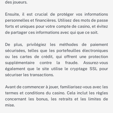
des joueurs.
Ensuite, il est crucial de protéger vos informations
personnelles et financières. Utilisez des mots de passe
forts et uniques pour votre compte de casino, et évitez
de partager ces informations avec qui que ce soit.
De plus, privilégiez les méthodes de paiement
sécurisées, telles que les portefeuilles électroniques
ou les cartes de crédit, qui offrent une protection
supplémentaire contre la fraude. Assurez-vous
également que le site utilise le cryptage SSL pour
sécuriser les transactions.
Avant de commencer à jouer, familiarisez-vous avec les
termes et conditions du casino. Cela inclut les règles
concernant les bonus, les retraits et les limites de
mise.