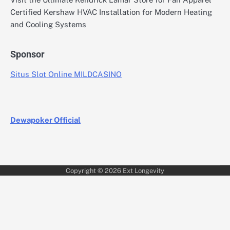
Certified Kershaw HVAC Installation for Modern Heating
and Cooling Systems
Sponsor
Situs Slot Online MILDCASINO
Dewapoker Official
Copyright © 2026
Ext Longevity