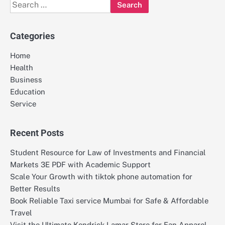
Search
for:
Categories
Home
Health
Business
Education
Service
Recent Posts
Student Resource for Law of Investments and Financial
Markets 3E PDF with Academic Support
Scale Your Growth with tiktok phone automation for
Better Results
Book Reliable Taxi service Mumbai for Safe & Affordable
Travel
Visit the Ultimate Kendrick Lamar Store for Fan Apparel