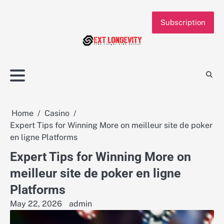
Skip
to
Subscription
content
Home
Casino
Expert Tips for Winning More on meilleur site de poker
en ligne Platforms
Expert Tips for Winning More on
meilleur site de poker en ligne
Platforms
May 22, 2026
admin