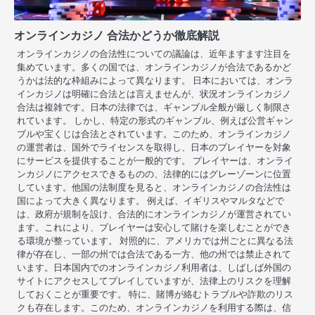
オンラインカジノ 合法かどうか徹底解説
オンラインカジノの合法性についての議論は、近年ますます注目を
集めています。多くの国では、オンラインカジノが合法であるかど
うかは法的な枠組みによって異なります。 日本においては、オンラ
インカジノは明確に合法とは言えませんが、状況オンラインカジノ
合法は複雑です。日本の法律では、ギャンブル全般が厳しく制限さ
れています。 しかし、特定の形式のギャンブル、例えば公営ギャン
ブルや宝くじは合法とされています。このため、オンラインカジノ
の運営者は、国外でライセンスを取得し、日本のプレイヤーを対象
にサービスを提供することが一般的です。 プレイヤーは、オンライ
ンカジノにアクセスできるものの、法律的にはグレーゾーンに位置
しています。他国の法制度を見ると、オンラインカジノの合法性は
国によって大きく異なります。 例えば、イギリスやマルタなどで
は、政府が規制を設け、合法的にオンラインカジノが運営されてい
ます。これにより、プレイヤーは安心して賭けを楽しむことができ
る環境が整っています。 対照的に、アメリカでは州ごとに異なる法
律が存在し、一部の州では合法である一方、他の州では禁止されて
います。日本国内でのオンラインカジノ利用者は、しばしば外国の
サイトにアクセスしてプレイしていますが、法律上のリスクを理解
しておくことが重要です。 特に、賭博が絡むトラブルや詐欺のリス
クも存在します。このため、オンラインカジノを利用する際は、信