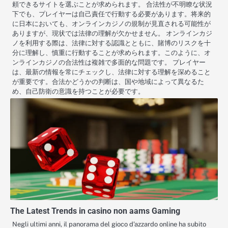
頼できるサイトを選ぶことが求められます。 合法性が不明瞭な状況
下でも、プレイヤーは自己責任で行動する必要があります。将来的
に日本においても、オンラインカジノの規制が見直される可能性が
ありますが、現状では法律の理解が欠かせません。 オンラインカジ
ノを利用する際は、法律に対する認識とともに、賭博のリスクを十
分に理解し、慎重に行動することが求められます。このように、オ
ンラインカジノの合法性は複雑で多面的な問題です。 プレイヤー
は、最新の情報を常にチェックし、法律に対する理解を深めること
が重要です。合法かどうかの判断は、国や地域によって異なるた
め、自己防衛の意識を持つことが必要です。
The Latest Trends in casino non aams Gaming
Negli ultimi anni, il panorama del gioco d’azzardo online ha subito