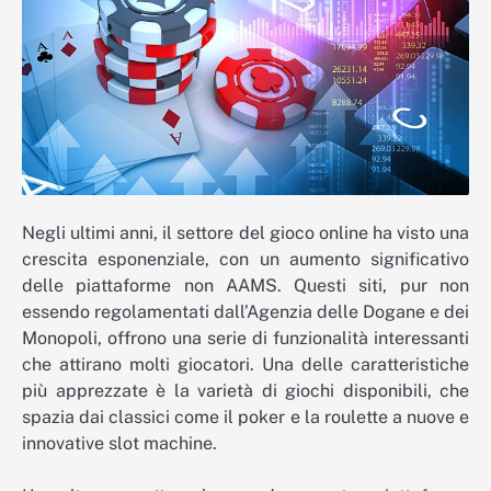
Negli ultimi anni, il settore del gioco online ha visto una
crescita esponenziale, con un aumento significativo
delle piattaforme non AAMS. Questi siti, pur non
essendo regolamentati dall’Agenzia delle Dogane e dei
Monopoli, offrono una serie di funzionalità interessanti
che attirano molti giocatori. Una delle caratteristiche
più apprezzate è la varietà di giochi disponibili, che
spazia dai classici come il poker e la roulette a nuove e
innovative slot machine.