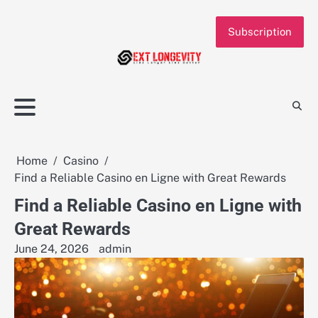
Skip
to
Subscription
content
Home
Casino
Find a Reliable Casino en Ligne with Great Rewards
Find a Reliable Casino en Ligne with
Great Rewards
June 24, 2026
admin