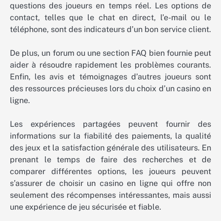
questions des joueurs en temps réel. Les options de
contact, telles que le chat en direct, l’e-mail ou le
téléphone, sont des indicateurs d’un bon service client.
De plus, un forum ou une section FAQ bien fournie peut
aider à résoudre rapidement les problèmes courants.
Enfin, les avis et témoignages d’autres joueurs sont
des ressources précieuses lors du choix d’un casino en
ligne.
Les expériences partagées peuvent fournir des
informations sur la fiabilité des paiements, la qualité
des jeux et la satisfaction générale des utilisateurs. En
prenant le temps de faire des recherches et de
comparer différentes options, les joueurs peuvent
s’assurer de choisir un casino en ligne qui offre non
seulement des récompenses intéressantes, mais aussi
une expérience de jeu sécurisée et fiable.