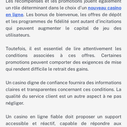
Les récompenses et les promotions jouent également
un rôle déterminant dans le choix d’un
nouveau casino
en ligne
. Les bonus de bienvenue, les offres de dépôt
et les programmes de fidélité sont autant d’incitations
qui peuvent augmenter le capital de jeu des
utilisateurs.
Toutefois, il est essentiel de lire attentivement les
conditions associées à ces offres. Certaines
promotions peuvent comporter des exigences de mise
qui rendent difficile le retrait des gains.
Un casino digne de confiance fournira des informations
claires et transparentes concernant ces conditions. La
qualité du service client est un autre aspect à ne pas
négliger.
Un casino en ligne fiable doit proposer un support
accessible et réactif, capable de répondre aux