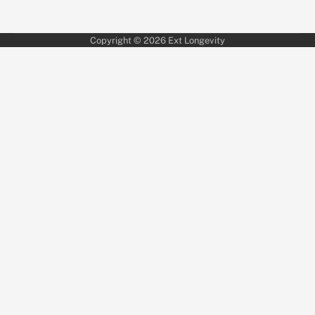
Copyright © 2026
Ext Longevity