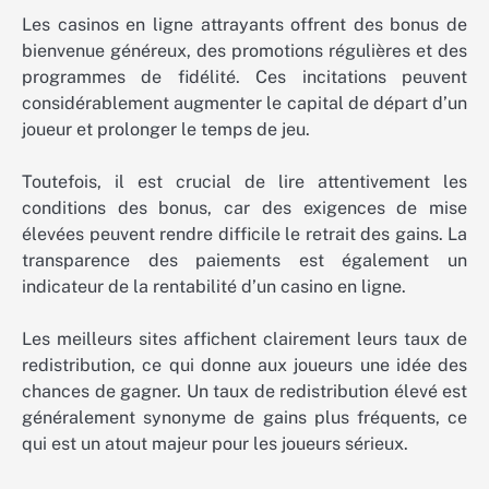
Les casinos en ligne attrayants offrent des bonus de
bienvenue généreux, des promotions régulières et des
programmes de fidélité. Ces incitations peuvent
considérablement augmenter le capital de départ d’un
joueur et prolonger le temps de jeu.
Toutefois, il est crucial de lire attentivement les
conditions des bonus, car des exigences de mise
élevées peuvent rendre difficile le retrait des gains. La
transparence des paiements est également un
indicateur de la rentabilité d’un casino en ligne.
Les meilleurs sites affichent clairement leurs taux de
redistribution, ce qui donne aux joueurs une idée des
chances de gagner. Un taux de redistribution élevé est
généralement synonyme de gains plus fréquents, ce
qui est un atout majeur pour les joueurs sérieux.