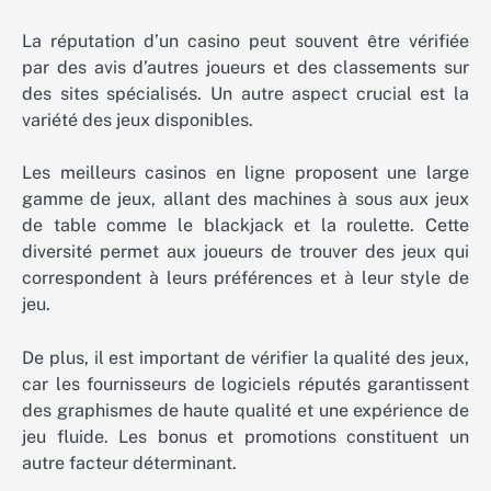
La réputation d’un casino peut souvent être vérifiée
par des avis d’autres joueurs et des classements sur
des sites spécialisés. Un autre aspect crucial est la
variété des jeux disponibles.
Les meilleurs casinos en ligne proposent une large
gamme de jeux, allant des machines à sous aux jeux
de table comme le blackjack et la roulette. Cette
diversité permet aux joueurs de trouver des jeux qui
correspondent à leurs préférences et à leur style de
jeu.
De plus, il est important de vérifier la qualité des jeux,
car les fournisseurs de logiciels réputés garantissent
des graphismes de haute qualité et une expérience de
jeu fluide. Les bonus et promotions constituent un
autre facteur déterminant.