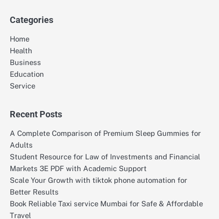
Categories
Home
Health
Business
Education
Service
Recent Posts
A Complete Comparison of Premium Sleep Gummies for
Adults
Student Resource for Law of Investments and Financial
Markets 3E PDF with Academic Support
Scale Your Growth with tiktok phone automation for
Better Results
Book Reliable Taxi service Mumbai for Safe & Affordable
Travel