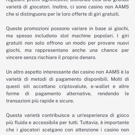
varietà di giocatori. Inoltre, ci sono casino non AAMS
che si distinguono per le loro offerte di giri gratuiti.
Queste promozioni possono variare in base ai giochi,
ma spesso includono slot machine popolari. I giri
gratuiti non solo offrono un modo per provare nuovi
giochi, ma rappresentano anche una chance per
vincere senza rischiare il proprio denaro.
Un altro aspetto interessante dei casino non AAMS è la
varietà di metodi di pagamento disponibili. Molti di
questi siti accettano criptovalute, e-wallet e altre
forme di pagamento alternative, rendendo le
transazioni più rapide e sicure.
Questa varietà contribuisce a un’esperienza di gioco
più fluida e accessibile per tutti. Tuttavia, è importante
che i giocatori scelgano con attenzione i casino non