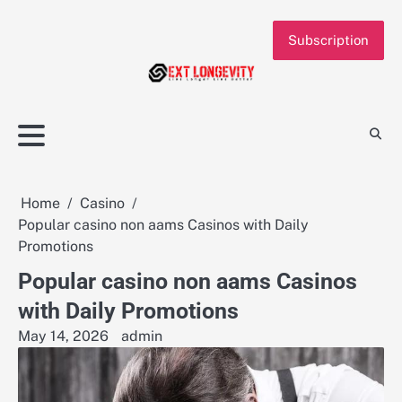
Skip
to
Subscription
content
Home
Casino
Popular casino non aams Casinos with Daily
Promotions
Popular casino non aams Casinos
with Daily Promotions
May 14, 2026
admin