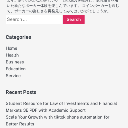
ます。多くの人がこの新しいゲームの魅力を発見し、仮想通貨を用
いた新たなポーカー体験を楽しんでいます。 コインポーカーを通じ
て、ポーカーの楽しさを再発見してみてはいかがでしょうか。
Search
for:
Categories
Home
Health
Business
Education
Service
Recent Posts
Student Resource for Law of Investments and Financial
Markets 3E PDF with Academic Support
Scale Your Growth with tiktok phone automation for
Better Results