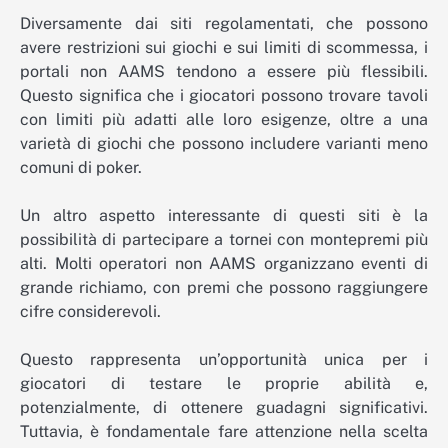
Diversamente dai siti regolamentati, che possono
avere restrizioni sui giochi e sui limiti di scommessa, i
portali non AAMS tendono a essere più flessibili.
Questo significa che i giocatori possono trovare tavoli
con limiti più adatti alle loro esigenze, oltre a una
varietà di giochi che possono includere varianti meno
comuni di poker.
Un altro aspetto interessante di questi siti è la
possibilità di partecipare a tornei con montepremi più
alti. Molti operatori non AAMS organizzano eventi di
grande richiamo, con premi che possono raggiungere
cifre considerevoli.
Questo rappresenta un’opportunità unica per i
giocatori di testare le proprie abilità e,
potenzialmente, di ottenere guadagni significativi.
Tuttavia, è fondamentale fare attenzione nella scelta