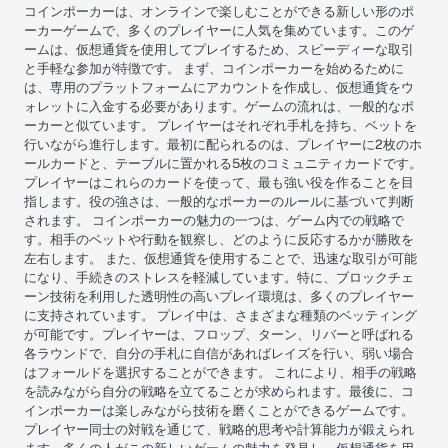
コインポーカーは、オンラインで楽しむことができる新しい形のポ
ーカーゲームで、多くのプレイヤーに人気を集めています。このゲ
ームは、仮想通貨を使用してプレイするため、スピーディーな取引
と手軽な参加が特徴です。 まず、コインポーカーを始めるために
は、専用のプラットフォームにアカウントを作成し、仮想通貨をウ
ォレットに入金する必要があります。ゲームの流れは、一般的なポ
ーカーと似ています。 プレイヤーはそれぞれ手札を持ち、ベットを
行いながら進行します。最初に配られるのは、プレイヤーに2枚のホ
ールカードと、テーブルに置かれる5枚のコミュニティカードです。
プレイヤーはこれらのカードを使って、最も強い役を作ることを目
指します。役の強さは、一般的なポーカーのルールに基づいて判断
されます。 コインポーカーの魅力の一つは、ゲーム内での戦略で
す。相手のベットや行動を観察し、どのように反応するかが勝敗を
左右します。 また、仮想通貨を使用することで、迅速な取引が可能
になり、手続きのストレスを軽減しています。特に、ブロックチェ
ーン技術を利用した透明性の高いプレイ環境は、多くのプレイヤー
に支持されています。 プレイ中は、さまざまな種類のベッティング
が可能です。プレイヤーは、フロップ、ターン、リバーと呼ばれる
各ラウンドで、自分の手札に自信があればレイズを行い、弱い場合
はフォールドを選択することができます。 これにより、相手の戦略
を読みながら自分の戦略を立てることが求められます。最後に、コ
インポーカーは楽しみながら技術を磨くことができるゲームです。
プレイヤー同士の対戦を通じて、戦略的思考や計算能力が鍛えられ