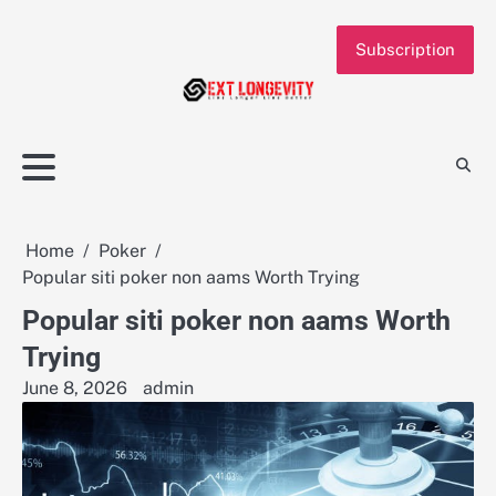
Skip
to
Subscription
content
Home
Poker
Popular siti poker non aams Worth Trying
Popular siti poker non aams Worth
Trying
June 8, 2026
admin