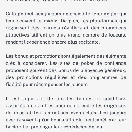
Cela permet aux joueurs de choisir le type de jeu qui
leur convient le mieux. De plus, les plateformes qui
organisent des tournois réguliers et des promotions
attractives attirent un plus grand nombre de joueurs,
rendant l’expérience encore plus excitante.
Les bonus et promotions sont également des éléments
clés à considérer. Les sites de poker de confiance
proposent souvent des bonus de bienvenue généreux,
des promotions régulières et des programmes de
fidélité pour récompenser les joueurs.
Il est important de lire les termes et conditions
associés à ces offres pour comprendre les exigences
de mise et les restrictions éventuelles. Les joueurs
avertis savent qu’un bonus attractif peut améliorer leur
bankroll et prolonger leur expérience de jeu.