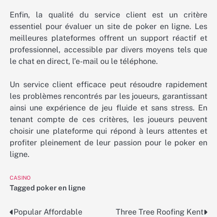
Enfin, la qualité du service client est un critère
essentiel pour évaluer un site de poker en ligne. Les
meilleures plateformes offrent un support réactif et
professionnel, accessible par divers moyens tels que
le chat en direct, l’e-mail ou le téléphone.
Un service client efficace peut résoudre rapidement
les problèmes rencontrés par les joueurs, garantissant
ainsi une expérience de jeu fluide et sans stress. En
tenant compte de ces critères, les joueurs peuvent
choisir une plateforme qui répond à leurs attentes et
profiter pleinement de leur passion pour le poker en
ligne.
CASINO
Tagged
poker en ligne
Popular Affordable
Three Tree Roofing Kent
Post