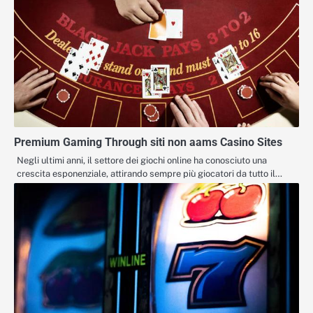
Premium Gaming Through siti non aams Casino Sites
Negli ultimi anni, il settore dei giochi online ha conosciuto una
crescita esponenziale, attirando sempre più giocatori da tutto il…