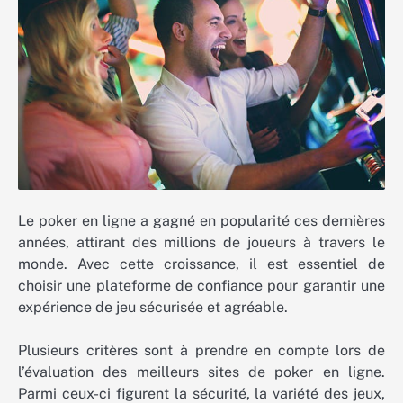
Le poker en ligne a gagné en popularité ces dernières
années, attirant des millions de joueurs à travers le
monde. Avec cette croissance, il est essentiel de
choisir une plateforme de confiance pour garantir une
expérience de jeu sécurisée et agréable.
Plusieurs critères sont à prendre en compte lors de
l’évaluation des meilleurs sites de poker en ligne.
Parmi ceux-ci figurent la sécurité, la variété des jeux,