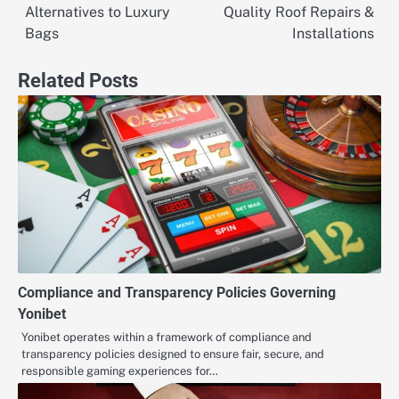
Alternatives to Luxury
Quality Roof Repairs &
navigation
Bags
Installations
Related Posts
Compliance and Transparency Policies Governing
Yonibet
Yonibet operates within a framework of compliance and
transparency policies designed to ensure fair, secure, and
responsible gaming experiences for…