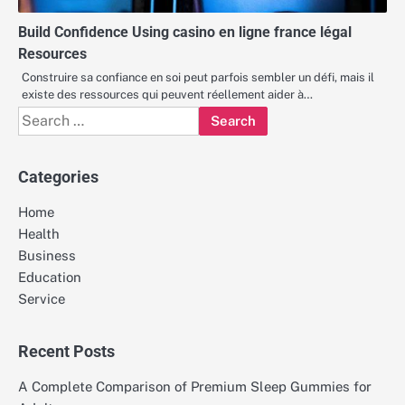
Build Confidence Using casino en ligne france légal
Resources
Construire sa confiance en soi peut parfois sembler un défi, mais il
existe des ressources qui peuvent réellement aider à…
Search
for:
Categories
Home
Health
Business
Education
Service
Recent Posts
A Complete Comparison of Premium Sleep Gummies for