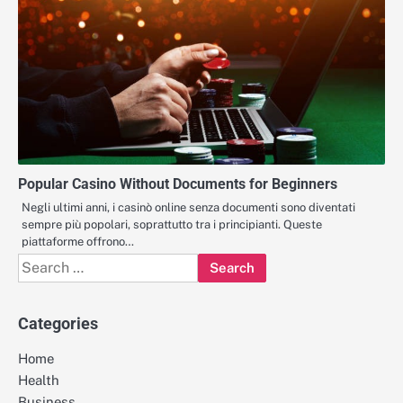
Popular Casino Without Documents for Beginners
Negli ultimi anni, i casinò online senza documenti sono diventati
sempre più popolari, soprattutto tra i principianti. Queste
piattaforme offrono…
Search
for:
Categories
Home
Health
Business