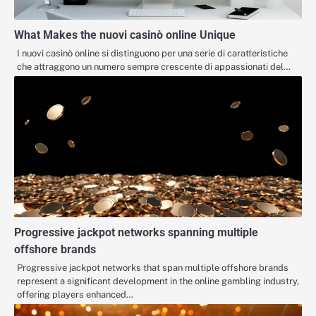
What Makes the nuovi casinò online Unique
I nuovi casinò online si distinguono per una serie di caratteristiche
che attraggono un numero sempre crescente di appassionati del…
Progressive jackpot networks spanning multiple
offshore brands
Progressive jackpot networks that span multiple offshore brands
represent a significant development in the online gambling industry,
offering players enhanced…