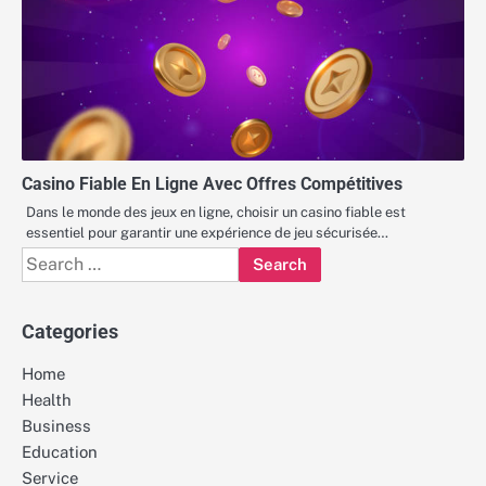
Casino Fiable En Ligne Avec Offres Compétitives
Dans le monde des jeux en ligne, choisir un casino fiable est
essentiel pour garantir une expérience de jeu sécurisée…
Search
for:
Categories
Home
Health
Business
Education
Service