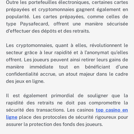
Outre les portefeuilles électroniques, certaines cartes
prépayées et cryptomonnaies gagnent également en
popularité. Les cartes prépayées, comme celles de
type Paysafecard, offrent une manière sécurisée
d’effectuer des dépôts et des retraits.
Les cryptomonnaies, quant à elles, révolutionnent le
secteur grâce à leur rapidité et à l’anonymat qu’elles
offrent. Les joueurs peuvent ainsi retirer leurs gains de
manière immédiate tout en bénéficiant d’une
confidentialité accrue, un atout majeur dans le cadre
des jeux en ligne.
Il est également primordial de souligner que la
rapidité des retraits ne doit pas compromettre la
sécurité des transactions. Les casinos
top casino en
ligne
place des protocoles de sécurité rigoureux pour
assurer la protection des fonds des joueurs.