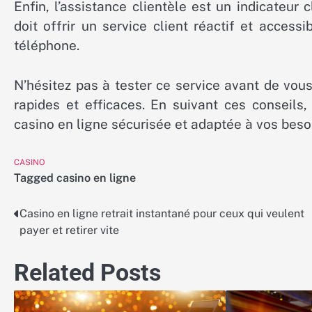
Enfin, l’assistance clientèle est un indicateur c
doit offrir un service client réactif et access
téléphone.
N’hésitez pas à tester ce service avant de vou
rapides et efficaces. En suivant ces conseils
casino en ligne sécurisée et adaptée à vos beso
CASINO
Tagged
casino en ligne
Casino en ligne retrait instantané pour ceux qui veulent
Post
payer et retirer vite
navigation
Related Posts