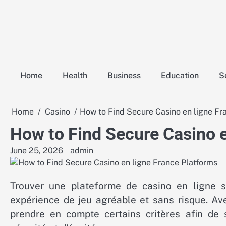
Skip
to
content
Home
Health
Business
Education
S
Home
Casino
How to Find Secure Casino en ligne Fr
How to Find Secure Casino e
June 25, 2026
admin
Trouver une plateforme de casino en ligne s
expérience de jeu agréable et sans risque. Avec
prendre en compte certains critères afin de 