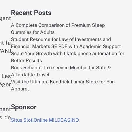
Recent Posts
rgent
A Complete Comparison of Premium Sleep
Gummies for Adults
Student Resource for Law of Investments and
nt la
Financial Markets 3E PDF with Academic Support
l’ANJ
Scale Your Growth with tiktok phone automation for
Better Results
Book Reliable Taxi service Mumbai for Safe &
Affordable Travel
 Les
Visit the Ultimate Kendrick Lamar Store for Fan
téger
Apparel
Sponsor
ment
s de
Situs Slot Online MILDCASINO