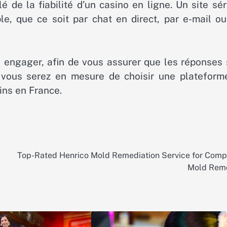
lé de la fiabilité d’un casino en ligne. Un site sé
ible, que ce soit par chat en direct, par e-mail o
s engager, afin de vous assurer que les réponses 
, vous serez en mesure de choisir une plateform
ins en France.
Top-Rated Henrico Mold Remediation Service for Comp
Mold Rem