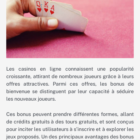
Les casinos en ligne connaissent une popularité
croissante, attirant de nombreux joueurs grâce à leurs
offres attractives. Parmi ces offres, les bonus de
bienvenue se distinguent par leur capacité à séduire
les nouveaux joueurs.
Ces bonus peuvent prendre différentes formes, allant
de crédits gratuits à des tours gratuits, et sont conçus
pour inciter les utilisateurs à s’inscrire et à explorer les
jeux proposés. Un des principaux avantages des bonus