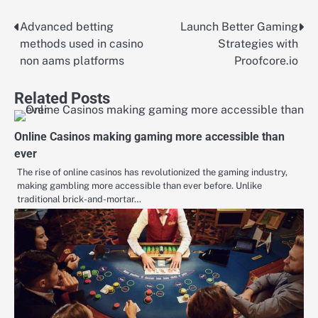
Advanced betting
Launch Better Gaming
Post
methods used in casino
Strategies with
navigation
non aams platforms
Proofcore.io
Related Posts
Online Casinos making gaming more accessible than
ever
The rise of online casinos has revolutionized the gaming industry,
making gambling more accessible than ever before. Unlike
traditional brick-and-mortar…