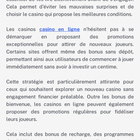
Cela permet d’éviter les mauvaises surprises et de
choisir le casino qui propose les meilleures conditions.
Les casinos
casino en ligne
n’hésitent pas à se
démarquer en proposant des promotions
exceptionnelles pour attirer de nouveaux joueurs.
Certains sites offrent même des bonus sans dépôt,
permettant ainsi aux utilisateurs de commencer à jouer
immédiatement sans avoir à investir un centime.
Cette stratégie est particulièrement attirante pour
ceux qui souhaitent explorer un nouveau casino sans
engagement financier préalable. Outre les bonus de
bienvenue, les casinos en ligne peuvent également
proposer des promotions régulières pour fidéliser
leurs joueurs.
Cela inclut des bonus de recharge, des programmes