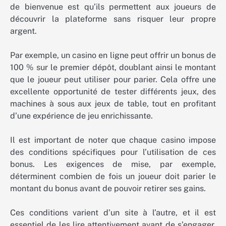
de bienvenue est qu’ils permettent aux joueurs de
découvrir la plateforme sans risquer leur propre
argent.
Par exemple, un casino en ligne peut offrir un bonus de
100 % sur le premier dépôt, doublant ainsi le montant
que le joueur peut utiliser pour parier. Cela offre une
excellente opportunité de tester différents jeux, des
machines à sous aux jeux de table, tout en profitant
d’une expérience de jeu enrichissante.
Il est important de noter que chaque casino impose
des conditions spécifiques pour l’utilisation de ces
bonus. Les exigences de mise, par exemple,
déterminent combien de fois un joueur doit parier le
montant du bonus avant de pouvoir retirer ses gains.
Ces conditions varient d’un site à l’autre, et il est
essentiel de les lire attentivement avant de s’engager.