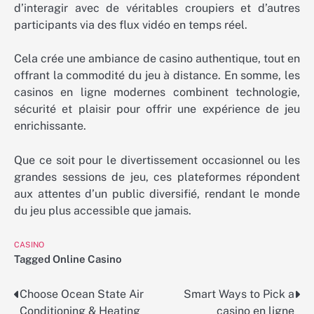
d’interagir avec de véritables croupiers et d’autres
participants via des flux vidéo en temps réel.
Cela crée une ambiance de casino authentique, tout en
offrant la commodité du jeu à distance. En somme, les
casinos en ligne modernes combinent technologie,
sécurité et plaisir pour offrir une expérience de jeu
enrichissante.
Que ce soit pour le divertissement occasionnel ou les
grandes sessions de jeu, ces plateformes répondent
aux attentes d’un public diversifié, rendant le monde
du jeu plus accessible que jamais.
CASINO
Tagged
Online Casino
Choose Ocean State Air
Smart Ways to Pick a
Post
Conditioning & Heating
casino en ligne