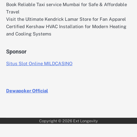
Book Reliable Taxi service Mumbai for Safe & Affordable
Travel
Visit the Ultimate Kendrick Lamar Store for Fan Apparel
Certified Kershaw HVAC Installation for Modern Heating
and Cooling Systems
Sponsor
Situs Slot Online MILDCASINO
Dewapoker Official
Copyright © 2026
Ext Longevity