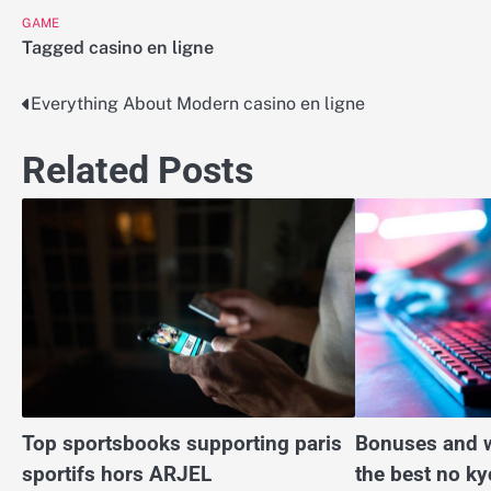
GAME
Tagged
casino en ligne
Everything About Modern casino en ligne
Post
navigation
Related Posts
Top sportsbooks supporting paris
Bonuses and w
sportifs hors ARJEL
the best no ky