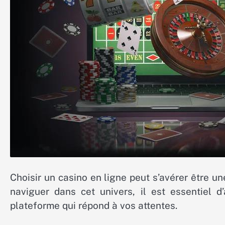
Choisir un casino en ligne peut s’avérer être un
naviguer dans cet univers, il est essentiel d
plateforme qui répond à vos attentes.