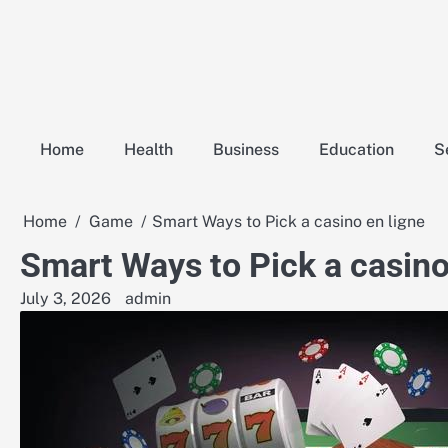
Skip
to
content
Home
Health
Business
Education
S
Home
Game
Smart Ways to Pick a casino en ligne
Smart Ways to Pick a casino
July 3, 2026
admin