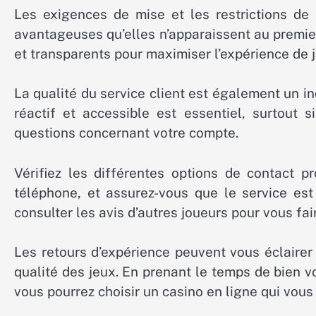
Les exigences de mise et les restrictions de 
avantageuses qu’elles n’apparaissent au premier
et transparents pour maximiser l’expérience de j
La qualité du service client est également un ind
réactif et accessible est essentiel, surtout
questions concernant votre compte.
Vérifiez les différentes options de contact pr
téléphone, et assurez-vous que le service est
consulter les avis d’autres joueurs pour vous fai
Les retours d’expérience peuvent vous éclairer s
qualité des jeux. En prenant le temps de bien v
vous pourrez choisir un casino en ligne qui vous