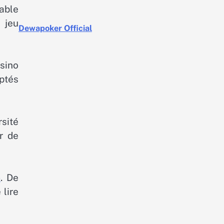
iable
 jeu
Dewapoker Official
asino
aptés
sité
r de
e
. De
 lire