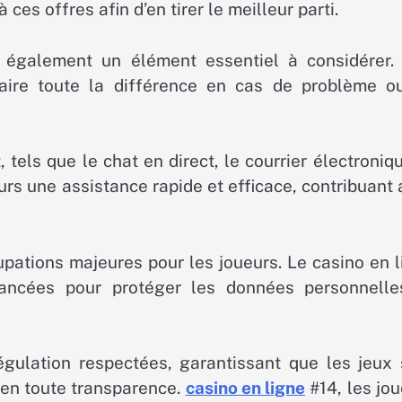
ces offres afin d’en tirer le meilleur parti.
t également un élément essentiel à considérer.
faire toute la différence en cas de problème o
tels que le chat en direct, le courrier électroniq
rs une assistance rapide et efficace, contribuant 
ccupations majeures pour les joueurs. Le casino en 
vancées pour protéger les données personnelle
régulation respectées, garantissant que les jeux 
 en toute transparence.
casino en ligne
#14, les jo