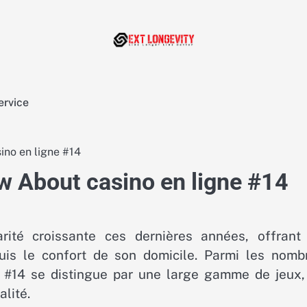
ervice
ino en ligne #14
w About casino en ligne #14
ité croissante ces dernières années, offrant
uis le confort de son domicile. Parmi les nomb
e #14 se distingue par une large gamme de jeux,
alité.