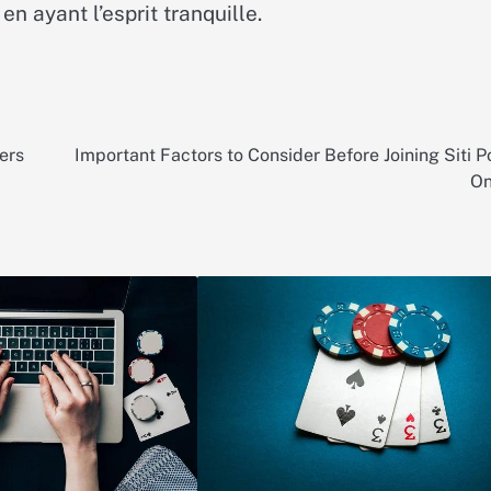
en ayant l’esprit tranquille.
ers
Important Factors to Consider Before Joining Siti P
On