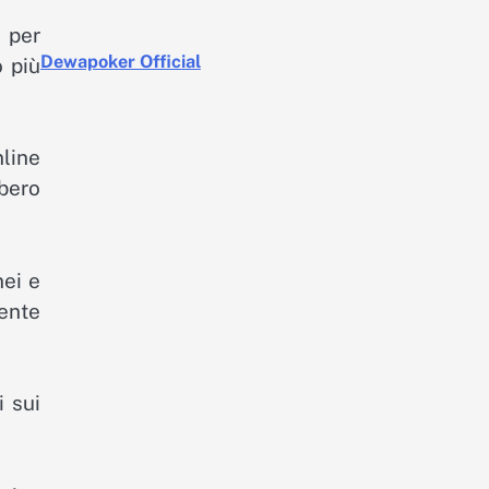
a per
Dewapoker Official
o più
nline
bbero
nei e
tente
i sui