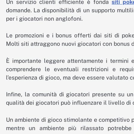
Un servizio clienti efficiente è fonda
siti pok
domande. La disponibilità di un supporto multi
per i giocatori non anglofoni.
Le promozioni e i bonus offerti dai siti di po
Molti siti attraggono nuovi giocatori con bonus d
È importante leggere attentamente i termini e
comprendere le eventuali restrizioni e req
l’esperienza di gioco, ma deve essere valutato c
Infine, la comunità di giocatori presente su u
qualità dei giocatori può influenzare il livello d
Un ambiente di gioco stimolante e competitivo p
mentre un ambiente più rilassato potrebbe e