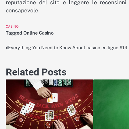
reputazione del sito e leggere le recensioni 
consapevole.
CASINO
Tagged
Online Casino
Everything You Need to Know About casino en ligne #14
Post
navigation
Related Posts