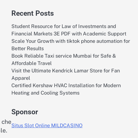
Recent Posts
Student Resource for Law of Investments and
Financial Markets 3E PDF with Academic Support
Scale Your Growth with tiktok phone automation for
Better Results
Book Reliable Taxi service Mumbai for Safe &
Affordable Travel
Visit the Ultimate Kendrick Lamar Store for Fan
Apparel
Certified Kershaw HVAC Installation for Modern
Heating and Cooling Systems
Sponsor
i che
Situs Slot Online MILDCASINO
le.