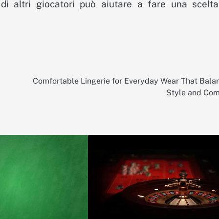
di altri giocatori può aiutare a fare una scelta
Comfortable Lingerie for Everyday Wear That Bala
Style and Com