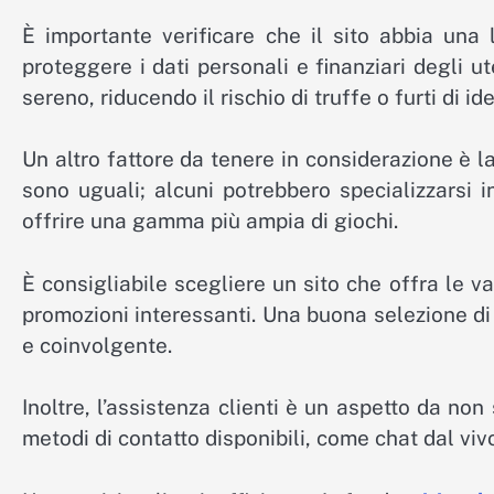
È importante verificare che il sito abbia una l
proteggere i dati personali e finanziari degli u
sereno, riducendo il rischio di truffe o furti di ide
Un altro fattore da tenere in considerazione è la v
sono uguali; alcuni potrebbero specializzarsi in
offrire una gamma più ampia di giochi.
È consigliabile scegliere un sito che offra le va
promozioni interessanti. Una buona selezione di 
e coinvolgente.
Inoltre, l’assistenza clienti è un aspetto da non 
metodi di contatto disponibili, come chat dal viv