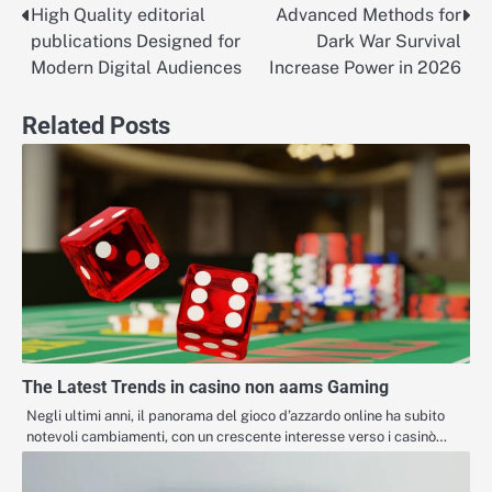
High Quality editorial
Advanced Methods for
Post
publications Designed for
Dark War Survival
navigation
Modern Digital Audiences
Increase Power in 2026
Related Posts
The Latest Trends in casino non aams Gaming
Negli ultimi anni, il panorama del gioco d’azzardo online ha subito
notevoli cambiamenti, con un crescente interesse verso i casinò…