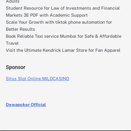
Adults
Student Resource for Law of Investments and Financial
Markets 3E PDF with Academic Support
Scale Your Growth with tiktok phone automation for
Better Results
Book Reliable Taxi service Mumbai for Safe & Affordable
Travel
Visit the Ultimate Kendrick Lamar Store for Fan Apparel
Sponsor
Situs Slot Online MILDCASINO
Dewapoker Official