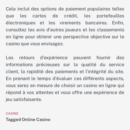
Cela inclut des options de paiement populaires telles
que les cartes de crédit, les portefeuilles
électroniques et les virements bancaires. Enfin,
consultez les avis d’autres joueurs et les classements
en ligne pour obtenir une perspective objective sur le
casino que vous envisagez.
Les retours d’expérience peuvent fournir des
informations précieuses sur la qualité du service
client, la rapidité des paiements et l’intégrité du site.
En prenant le temps d’évaluer ces différents aspects,
vous serez en mesure de choisir un casino en ligne qui
répond à vos attentes et vous offre une expérience de
jeu satisfaisante.
CASINO
Tagged
Online Casino