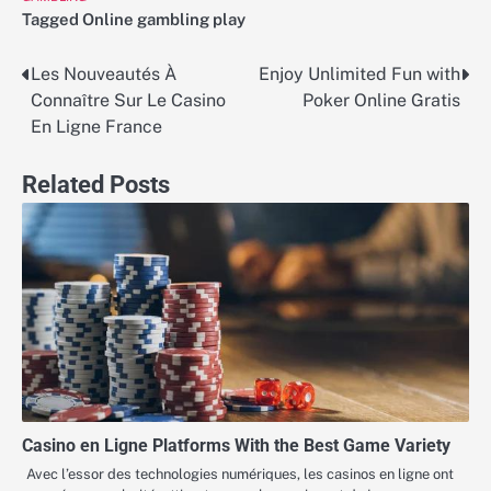
Tagged
Online gambling play
Les Nouveautés À
Enjoy Unlimited Fun with
Post
Connaître Sur Le Casino
Poker Online Gratis
navigation
En Ligne France
Related Posts
Casino en Ligne Platforms With the Best Game Variety
Avec l’essor des technologies numériques, les casinos en ligne ont