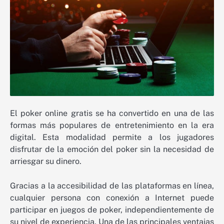
El poker online gratis se ha convertido en una de las
formas más populares de entretenimiento en la era
digital. Esta modalidad permite a los jugadores
disfrutar de la emoción del poker sin la necesidad de
arriesgar su dinero.
Gracias a la accesibilidad de las plataformas en línea,
cualquier persona con conexión a Internet puede
participar en juegos de poker, independientemente de
su nivel de experiencia. Una de las principales ventajas