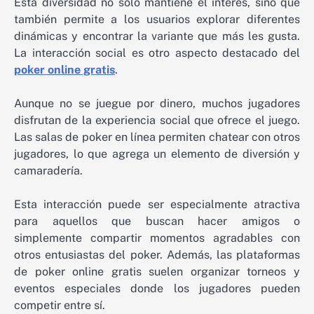
Esta diversidad no solo mantiene el interés, sino que
también permite a los usuarios explorar diferentes
dinámicas y encontrar la variante que más les gusta.
La interacción social es otro aspecto destacado del
poker online gratis
.
Aunque no se juegue por dinero, muchos jugadores
disfrutan de la experiencia social que ofrece el juego.
Las salas de poker en línea permiten chatear con otros
jugadores, lo que agrega un elemento de diversión y
camaradería.
Esta interacción puede ser especialmente atractiva
para aquellos que buscan hacer amigos o
simplemente compartir momentos agradables con
otros entusiastas del poker. Además, las plataformas
de poker online gratis suelen organizar torneos y
eventos especiales donde los jugadores pueden
competir entre sí.