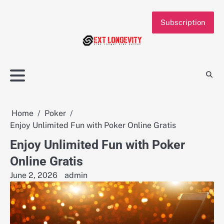
Skip
to
Subscription
content
Home
Poker
Enjoy Unlimited Fun with Poker Online Gratis
Enjoy Unlimited Fun with Poker
Online Gratis
June 2, 2026
admin