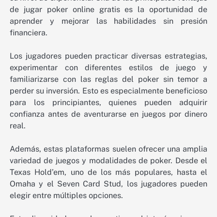
de jugar poker online gratis es la oportunidad de
aprender y mejorar las habilidades sin presión
financiera.
Los jugadores pueden practicar diversas estrategias,
experimentar con diferentes estilos de juego y
familiarizarse con las reglas del poker sin temor a
perder su inversión. Esto es especialmente beneficioso
para los principiantes, quienes pueden adquirir
confianza antes de aventurarse en juegos por dinero
real.
Además, estas plataformas suelen ofrecer una amplia
variedad de juegos y modalidades de poker. Desde el
Texas Hold’em, uno de los más populares, hasta el
Omaha y el Seven Card Stud, los jugadores pueden
elegir entre múltiples opciones.