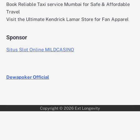
Book Reliable Taxi service Mumbai for Safe & Affordable
Travel
Visit the Ultimate Kendrick Lamar Store for Fan Apparel
Sponsor
Situs Slot Online MILDCASINO
Dewapoker Official
Copyright © 2026
Ext Longevity