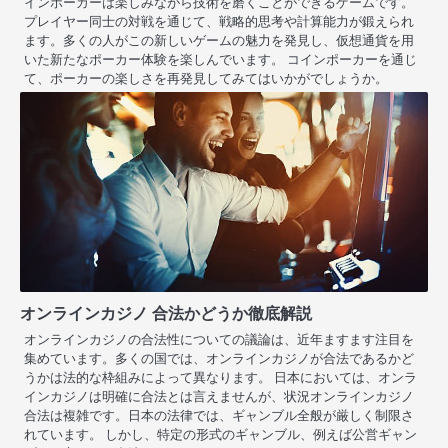
インポーカーは楽しみながら技術を磨くことができるゲームです。
プレイヤー同士の対戦を通じて、戦略的思考や計算能力が鍛えられ
ます。多くの人がこの新しいゲームの魅力を発見し、仮想通貨を用
いた新たなポーカー体験を楽しんでいます。 コインポーカーを通じ
て、ポーカーの楽しさを再発見してみてはいかがでしょうか。
オンラインカジノ 合法かどうか徹底解説
オンラインカジノの合法性についての議論は、近年ますます注目を
集めています。多くの国では、オンラインカジノが合法であるかど
うかは法的な枠組みによって異なります。 日本においては、オンラ
インカジノは明確に合法とは言えませんが、状況オンラインカジノ
合法は複雑です。日本の法律では、ギャンブル全般が厳しく制限さ
れています。 しかし、特定の形式のギャンブル、例えば公営ギャン